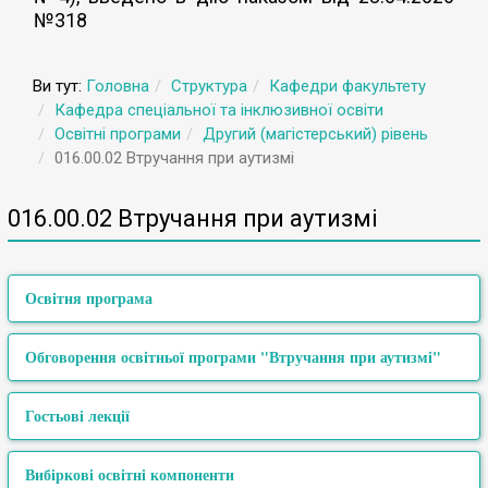
№318
Ви тут:
Головна
Структура
Кафедри факультету
Кафедра спеціальної та інклюзивної освіти
Освітні програми
Другий (магістерський) рівень
016.00.02 Втручання при аутизмі
016.00.02 Втручання при аутизмі
Освітня програма
Обговорення освітньої програми "Втручання при аутизмі"
Освітній
Другий (магістерський)
ступінь:
Гостьові лекції
Форма
Проєкт освітньо-професійної програми 016.00.02
денна
навчання:
втручання при аутизмі
Вибіркові освітні компоненти
Термін
Таблиця врахування / відхилення пропозицій,
наданих