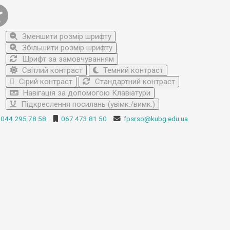
Зменшити розмір шрифту
Збільшити розмір шрифту
Шрифт за замовчуванням
Світлий контраст
Темний контраст
Сірий контраст
Стандартний контраст
Навігація за допомогою Клавіатури
Підкреслення посилань (увімк./вимк.)
044 295 78 58
067 473 81 50
fpsrso@kubg.edu.ua