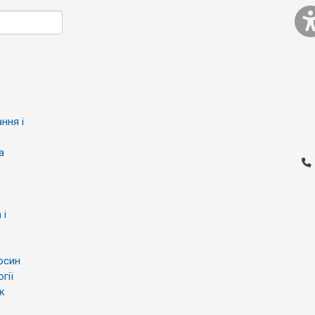
ння і
а
 і
осин
гії
к