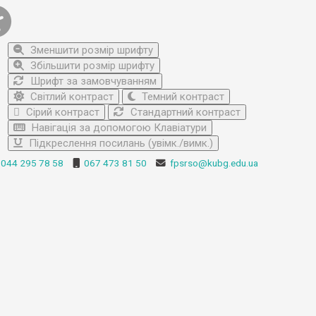
Зменшити розмір шрифту
Збільшити розмір шрифту
Шрифт за замовчуванням
Світлий контраст
Темний контраст
Сірий контраст
Стандартний контраст
Навігація за допомогою Клавіатури
Підкреслення посилань (увімк./вимк.)
044 295 78 58
067 473 81 50
fpsrso@kubg.edu.ua