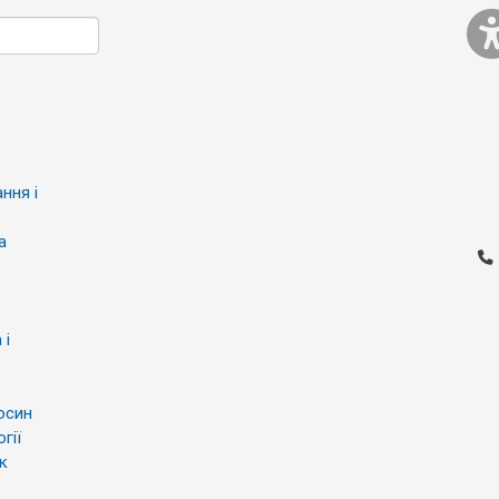
ння і
а
 і
осин
гії
к