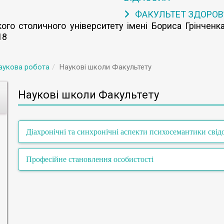
ФАКУЛЬТЕТ ЗДОРОВ
го столичного університету імені Бориса Грінченка
18
аукова робота
Наукові школи Факультету
Наукові школи Факультету
Діахронічні та синхронічні аспекти психосемантики свід
Професійне становлення особистості