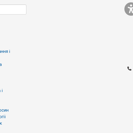
ння і
а
 і
осин
гії
к