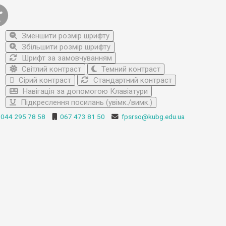
Зменшити розмір шрифту
Збільшити розмір шрифту
Шрифт за замовчуванням
Світлий контраст
Темний контраст
Сірий контраст
Стандартний контраст
Навігація за допомогою Клавіатури
Підкреслення посилань (увімк./вимк.)
044 295 78 58
067 473 81 50
fpsrso@kubg.edu.ua