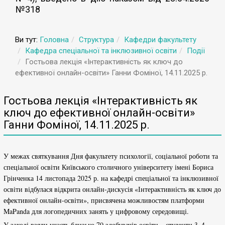
№318
Ви тут:
Головна
Структура
Кафедри факультету
Кафедра спеціальної та інклюзивної освіти
Події
Гостьова лекція «Інтерактивність як ключ до
ефективної онлайн-освіти» Ганни Фоміної, 14.11.2025 р.
Гостьова лекція «Інтерактивність як
ключ до ефективної онлайн-освіти»
Ганни Фоміної, 14.11.2025 р.
У межах святкування Дня факультету психології, соціальної роботи та
спеціальної освіти Київського столичного університету імені Бориса
Грінченка 14 листопада 2025 р. на кафедрі спеціальної та інклюзивної
освіти відбулася відкрита онлайн-дискусія «Інтерактивність як ключ до
ефективної онлайн-освіти», присвячена можливостям платформи
MaPanda для логопедичних занять у цифровому середовищі.
У заході взяли участь близько 70 здобувачів освіти – студенти 3–4