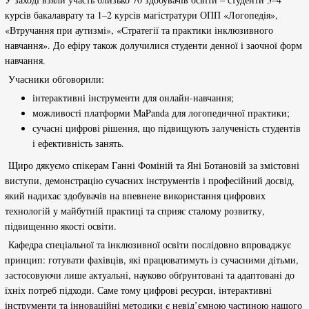
курсів бакалаврату та 1–2 курсів магістратури ОПП «Логопедія»,
«Втручання при аутизмі», «Стратегії та практики інклюзивного
навчання». До ефіру також долучилися студенти денної і заочної форм
навчання.
Учасники обговорили:
інтерактивні інструменти для онлайн-навчання;
можливості платформи MaPanda для логопедичної практики;
сучасні цифрові рішення, що підвищують залученість студентів
і ефективність занять.
Щиро дякуємо спікерам Ганні Фоміній та Яні Ботановій за змістовні
виступи, демонстрацію сучасних інструментів і професійний досвід,
який надихає здобувачів на впевнене використання цифрових
технологій у майбутній практиці та сприяє сталому розвитку,
підвищенню якості освіти.
Кафедра спеціальної та інклюзивної освіти послідовно впроваджує
принцип: готувати фахівців, які працюватимуть із сучасними дітьми,
застосовуючи лише актуальні, науково обґрунтовані та адаптовані до
їхніх потреб підходи. Саме тому цифрові ресурси, інтерактивні
інструменти та інноваційні методики є невід’ємною частиною нашого