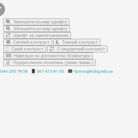
Зменшити розмір шрифту
Збільшити розмір шрифту
Шрифт за замовчуванням
Світлий контраст
Темний контраст
Сірий контраст
Стандартний контраст
Навігація за допомогою Клавіатури
Підкреслення посилань (увімк./вимк.)
044 295 78 58
067 473 81 50
fpsrso@kubg.edu.ua