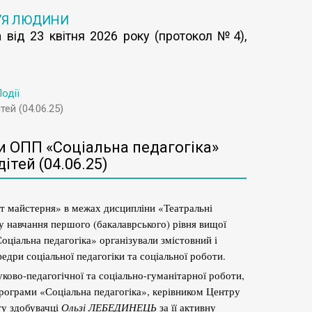
’Я ЛЮДИНИ
 від 23 квітня 2026 року (протокол №4),
одії
ей (04.06.25)
ти ОПП «Соціальна педагогіка»
ітей (04.06.25)
рт майстерня» в межах дисципліни «Театральні
ку навчання першого (бакалаврського) рівня вищої
оціальна педагогіка» організували змістовний і
федри соціальної педагогіки та соціальної роботи.
ауково-педагогічної та соціально-гуманітарної роботи,
програми «Соціальна педагогіка», керівником Центру
ту здобувачці
Ользі ЛЕБЕДИНЕЦЬ
за її активну