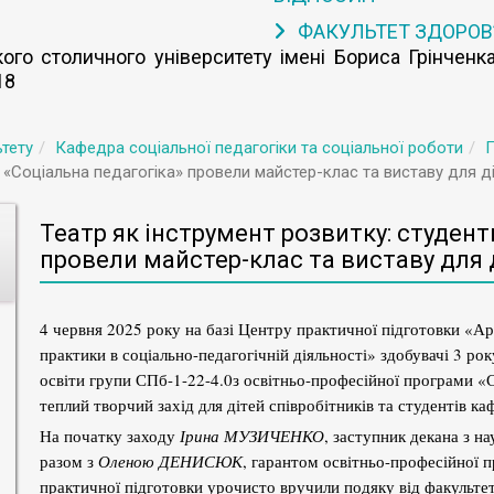
ФАКУЛЬТЕТ ЗДОРОВ
го столичного університету імені Бориса Грінченка
18
тету
Кафедра соціальної педагогіки та соціальної роботи
П
«Соціальна педагогіка» провели майстер-клас та виставу для діт
Театр як інструмент розвитку: студен
провели майстер-клас та виставу для д
4 червня 2025 року на базі Центру практичної підготовки «А
практики в соціально-педагогічній діяльності» здобувачі 3 ро
освіти групи СПб-1-22-4.0з освітньо-професійної програми «С
теплий творчий захід для дітей співробітників та студентів ка
На початку заходу
Ірина МУЗИЧЕНКО
, заступник декана з н
разом з
Оленою ДЕНИСЮК
, гарантом освітньо-професійної 
практичної підготовки урочисто вручили подяку від факульте