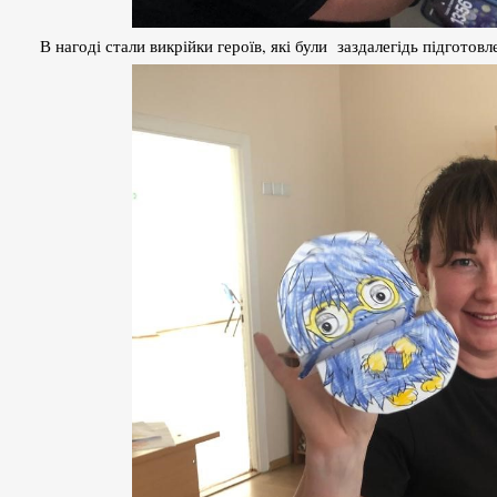
В нагоді стали викрійки героїв, які були заздалегідь підготов