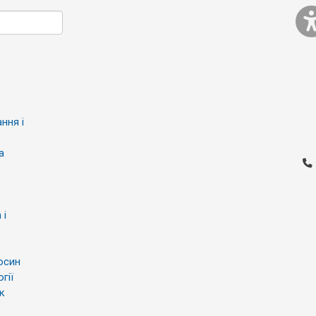
ння і
а
 і
осин
гії
к