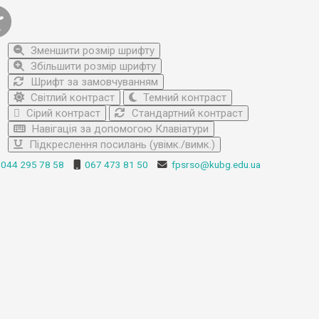
Зменшити розмір шрифту
Збільшити розмір шрифту
Шрифт за замовчуванням
Світлий контраст
Темний контраст
Сірий контраст
Стандартний контраст
Навігація за допомогою Клавіатури
Підкреслення посилань (увімк./вимк.)
044 295 78 58
067 473 81 50
fpsrso@kubg.edu.ua