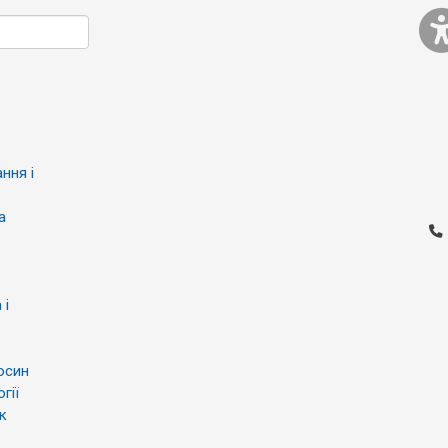
ння і
а
 і
осин
гії
к