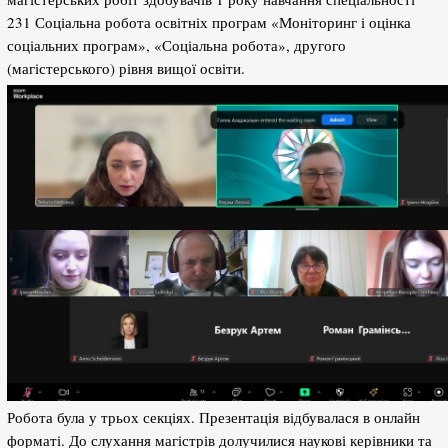
231 Соціальна робота освітніх програм «Моніторинг і оцінка
соціальних програм», «Соціальна робота», другого
(магістерського) рівня вищої освіти.
Робота була у трьох секціях. Презентація відбувалася в онлайн
форматі. До слухання магістрів долучилися наукові керівники та