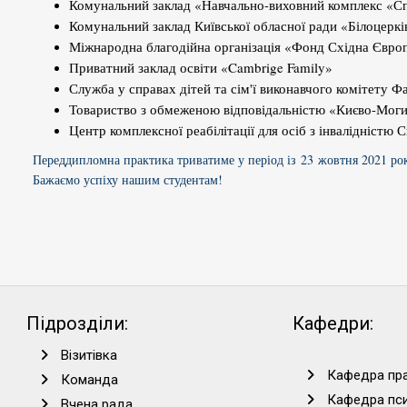
Комунальний заклад «Навчально-виховний комплекс «Спец
Комунальний заклад Київської обласної ради «Білоцерк
Міжнародна благодійна організація «Фонд Східна Євро
Приватний заклад освіти «Cambrige Family»
Служба у справах дітей та сім'ї виконавчого комітету Фа
Товариство з обмеженою відповідальністю «Києво-Моги
Центр комплексної реабілітації для осіб з інвалідністю
Переддипломна практика триватиме у період із 2
3
жовтня 2021 рок
Бажаємо успіху нашим студентам!
Підрозділи:
Кафедри:
Візитівка
Кафедра пра
Команда
Кафедра пси
Вчена рада