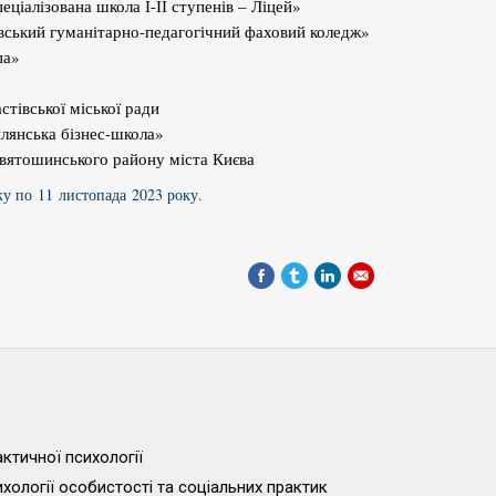
іалізована школа І-ІІ ступенів – Ліцей»
івський гуманітарно-педагогічний фаховий коледж»
па»
стівської міської ради
лянська бізнес-школа»
 Святошинського району міста Києва
у по 1
1
листопада 2023 року.
ктичної психології
хології особистості та соціальних практик