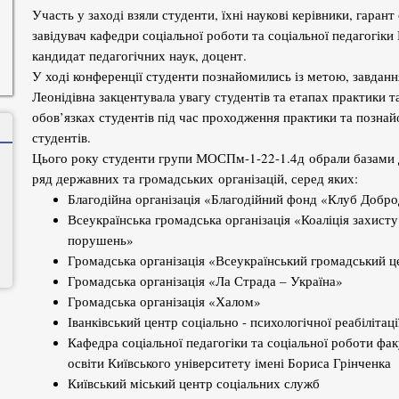
Участь у заході взяли студенти, їхні наукові керівники, гаран
завідувач кафедри соціальної роботи та соціальної педагогіки
кандидат педагогічних наук, доцент.
У ході конференції студенти познайомились із метою, завданн
Леонідівна закцентувала увагу студентів та етапах практики т
обов’язках студентів під час проходження практики та позна
студентів.
Цього року студенти групи МОСПм-1-22-1.4д обрали базами 
ряд державних та громадських організацій, серед яких:
Благодійна організація «Благодійний фонд «Клуб Добро
Всеукраїнська громадська організація «Коаліція захисту 
порушень»
Громадська організація «Всеукраїнський громадський 
Громадська організація «Ла Страда – Україна»
Громадська організація «Халом»
Іванківський центр соціально - психологічної реабілітаці
Кафедра соціальної педагогіки та соціальної роботи факу
освіти Київського університету імені Бориса Грінченка
Київський міський центр соціальних служб