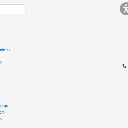
ння і
а
 і
осин
гії
к