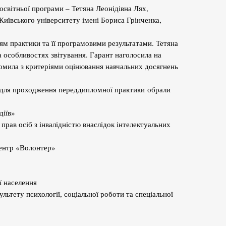
т освітньої програми – Тетяна Леонідівна Лях,
 Київського університету імені Бориса Грінченка,
ям практики та її програмовими результатами. Тетяна
а особливостях звітування. Гарант наголосила на
йомила з критеріями оцінювання навчальних досягнень
для проходження переддипломної практики обрали
діїв»
прав осіб з інвалідністю внаслідок інтелектуальних
центр «Волонтер»
ї населення
льтету психології, соціальної роботи та спеціальної