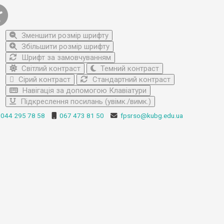
Зменшити розмір шрифту
Збільшити розмір шрифту
Шрифт за замовчуванням
Світлий контраст
Темний контраст
Сірий контраст
Стандартний контраст
Навігація за допомогою Клавіатури
Підкреслення посилань (увімк./вимк.)
044 295 78 58
067 473 81 50
fpsrso@kubg.edu.ua