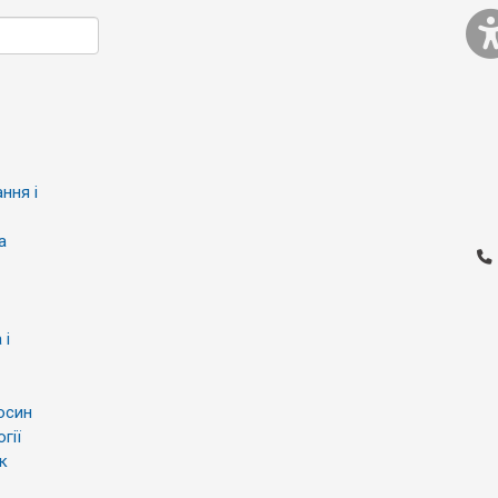
ння і
а
 і
осин
гії
к