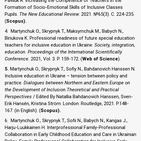
Pavliuk R. Increasing the Competence of Teachers in the
Formation of Socio-Emotional Skills of Inclusive Classes
Pupils.
The New Educational Review
. 2021. №65(3). С. 224-235.
(
Scopus).
4. Martynchuk O., Skrypnyk T., Маksymchuk M., Вabych N.,
Biriukova K. Professional readiness of future special education
teachers for inclusive education in Ukraine.
Society, integration,
education. Proceedings of the International Scientifically
Conference.
2021, Vol. 3. P. 159-172. (
Web of Science
).
5.
Martynchuk O., Skrypnyk T., Sofiy N., Bahdanovich Hanssen N.
Inclusive education in Ukraine – tension between policy and
practice.
Dialogues between Northern and Eastern Europe on
the Development of Inclusion.Theoretical and Practical
Perspectives
/ Edited By Natallia Bahdanovich Hanssen, Sven-
Erik Hansén, Kristina Ström. London: Routledge, 2021. P.148-
167. (in English). (
Scopus).
6. Martynchuk О., Skrypnyk T., Sofii N., Babych N., Kangas J.,
Harju-Luukkainen H. Interprofessional Family-Professional
Collaboration in Early Childhood Education and Care in Ukrainian