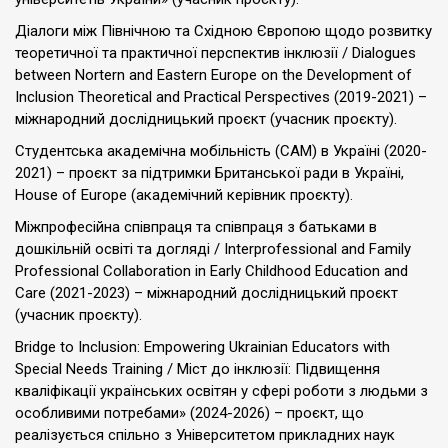
Діалоги між Північною та Східною Європою щодо розвитку
теоретичної та практичної перспектив інклюзії / Dialogues
between Nortern and Eastern Europe on the Development of
Inclusion Theoretical and Practical Perspectives (2019-2021) –
міжнародний дослідницький проєкт (учасник проєкту).
Студентська академічна мобільність (САМ) в Україні (2020-
2021) – проєкт за підтримки Британської ради в Україні,
Нouse of Europe (академічний керівник проєкту).
Міжпрофесійна співпраця та співпраця з батьками в
дошкільній освіті та догляді / Interprofessional and Family
Professional Collaboration in Early Childhood Education and
Care (2021-2023) – міжнародний дослідницький проєкт
(учасник проєкту).
Bridge to Inclusion: Empowering Ukrainian Educators with
Special Needs Training / Міст до інклюзії: Підвищення
кваліфікації українських освітян у сфері роботи з людьми з
особливими потребами» (2024-2026) – проєкт, що
реалізується спільно з Університетом прикладних наук