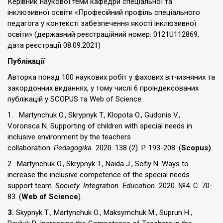
Керівник наукової теми кафедри спеціальної та
інклюзивної освіти «Професійний профіль спеціального
педагога у контексті забезпечення якості інклюзивної
освіти» (державний реєстраційний номер: 0121U112869,
дата реєстрації 08.09.2021)
Публікації
Авторка понад 100 наукових робіт у фахових вітчизняних та
закордонних виданнях, у тому числі 6 проіндексованих
публікацій у SCOPUS та Web of Science.
1. Martynchuk O., Skrypnyk T., Klopota O., Gudonis V.,
Voronsca N. Supporting of children with special needs in
inclusive environment by the teachers
collaboration.
Pedagogika.
2020. 138 (2). P. 193-208. (
Scopus)
.
2. Martynchuk O., Skrypnyk T., Naida J., Sofiy N. Ways to
increase the inclusive competence of the special needs
support team.
Society. Integration. Education.
2020. №4. С. 70-
83. (
Web of Science
).
3.
Skypnyk Т., Martynchuk О., Maksymchuk М., Suprun Н.,