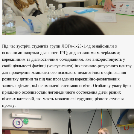
Під час зустрічі студентів групи ЛОГм-1-23-1.4д ознайомили з
основними напрями діяльності ІРЦ; дидактичними матеріалами;
корекційним та діагностичним обладнанням, яке використовують у
своїй діяльності фахівці (консультанти) інклюзивно-ресурсного центру
для проведення комплексного психолого-педагогічного оцінювання
розвитку дитини та під час проведення корекційно-розвиткових
занять з дітьми, які не охоплені системою освіти. Особливу увагу було
приділено особливостям логопедичного обстеження дітей різних
вікових категорій, які мають мовленнєві труднощі різного ступеня
прояву.