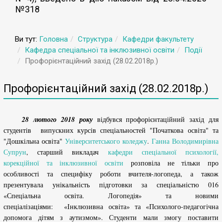
№318
Ви тут:
Головна
Структура
Кафедри факультету
Кафедра спеціальної та інклюзивної освіти
Події
Профорієнтаційний захід (28.02.2018р.)
Профорієнтаційний захід (28.02.2018р.)
28 лютого 2018 року
відбувся профорієнтаційний захід для
студентів
випускних курсів спеціальностей "Початкова освіта" та
"Дошкільна освіта"
Університетського коледжу
.
Ганна Володимирівна
Супрун
, старший викладач
кафедри спеціальної психології,
корекційної та інклюзивної освіти
розповіла не тільки про
особливості та специфіку роботи вчителя-логопеда, а також
презентувала унікальність підготовки за спеціальністю 016
«Спеціальна освіта. Логопедія» та новими
спеціалізаціями: «Інклюзивна освіта» та «Психолого-педагогічна
допомога дітям з аутизмом». Студенти мали змогу поставити