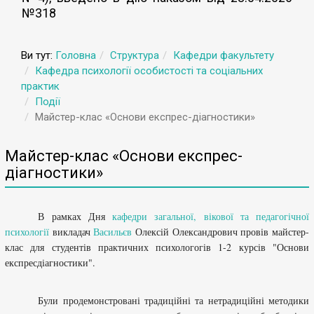
№318
Ви тут:
Головна
Структура
Кафедри факультету
Кафедра психології особистості та соціальних
практик
Події
Майстер-клас «Основи експрес-діагностики»
Майстер-клас «Основи експрес-
діагностики»
В рамках Дня
кафедри загальної, вікової та педагогічної
психології
в
икладач
Васильєв
О
лексій
О
лександрович
провів майстер-
клас для студентів практичних психологогів 1-2 курсів "Основи
експресдіагностики".
Були продемонстровані традиційні та нетрадиційні методики