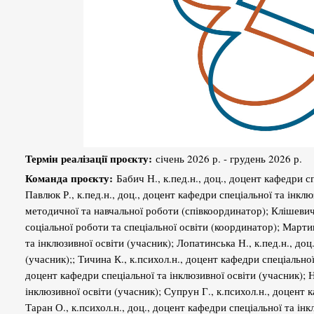
Термін реалізації проєкту:
січень 2026 р. - грудень 2026 р.
Команда проєкту:
Бабич Н., к.пед.н., доц., доцент кафедри с
Павлюк Р., к.пед.н., доц., доцент кафедри спеціальної та інкл
методичної та навчальної роботи (співкоординатор); Клішевич Н
соціальної роботи та спеціальної освіти (координатор); Мартин
та інклюзивної освіти (учасник); Лопатинська Н., к.пед.н., доц
(учасник);; Тичина К., к.психол.н., доцент кафедри спеціальної
доцент кафедри спеціальної та інклюзивної освіти (учасник);
інклюзивної освіти (учасник); Супрун Г., к.психол.н., доцент 
Таран О., к.психол.н., доц., доцент кафедри спеціальної та інк