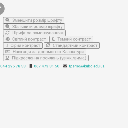
Зменшити розмір шрифту
Збільшити розмір шрифту
Шрифт за замовчуванням
Світлий контраст
Темний контраст
Сірий контраст
Стандартний контраст
Навігація за допомогою Клавіатури
Підкреслення посилань (увімк./вимк.)
044 295 78 58
067 473 81 50
fpsrso@kubg.edu.ua