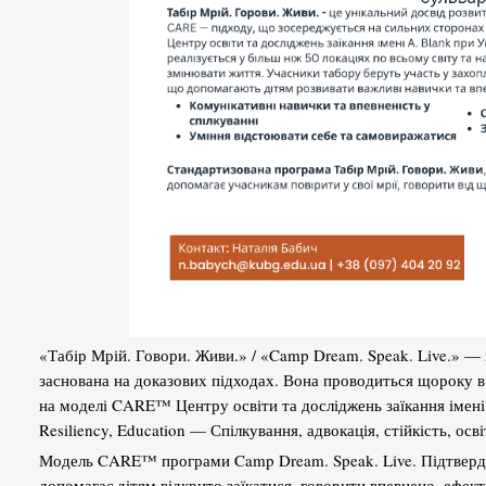
«Табір Мрій. Говори. Живи.» / «Camp Dream. Speak. Live.» — 
заснована на доказових підходах. Вона проводиться щороку в 
на моделі CARE™ Центру освіти та досліджень заїкання імені
Resiliency, Education — Спілкування, адвокація, стійкість, осві
Модель CARE™ програми Camp Dream. Speak. Live. Підтвердж
допомагає дітям відкрито заїкатися, говорити впевнено, ефект