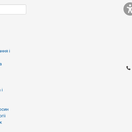
ння і
а
 і
осин
гії
к