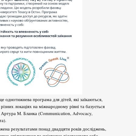
це однотижнева програма для дітей, які заїкаються,
різних локаціях на міжнародному рівні та базується
 Артура М. Бланка (Communication, Advocacy,
та).
ена результатами понад двадцяти років досліджень,
ивно спілкуватися та змістовно відстоювати себе.