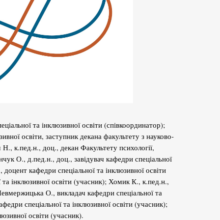
пеціальної та інклюзивної освіти (співкоординатор);
юзивної освіти, заступник декана факультету з науково-
., к.пед.н., доц., декан Факультету психології,
чук О., д.пед.н., доц., завідувач кафедри спеціальної
., доцент кафедри спеціальної та інклюзивної освіти
 та інклюзивної освіти (учасник); Хомик К., к.пед.н.,
 Невмержицька О., викладач кафедри спеціальної та
кафедри спеціальної та інклюзивної освіти (учасник);
люзивної освіти (учасник).