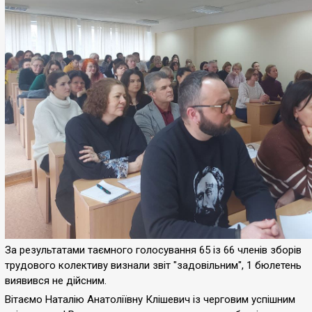
За результатами таємного голосування 65 із 66 членів зборів
трудового колективу визнали звіт "задовільним", 1 бюлетень
виявився не дійсним.
Вітаємо Наталію Анатоліївну Клішевич із черговим успішним