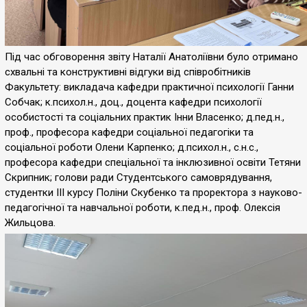
Під час обговорення звіту Наталії Анатоліївни було отримано
схвальні та конструктивні відгуки від співробітників
Факультету: викладача кафедри практичної психології Ганни
Собчак; к.психол.н., доц., доцента кафедри психології
особистості та соціальних практик Інни Власенко; д.пед.н.,
проф., професора кафедри соціальної педагогіки та
соціальної роботи Олени Карпенко; д.психол.н., с.н.с.,
професора кафедри спеціальної та інклюзивної освіти Тетяни
Скрипник; голови ради Студентського самоврядування,
студентки ІІІ курсу Поліни Скубенко та проректора з науково-
педагогічної та навчальної роботи, к.пед.н., проф. Олексія
Жильцова.