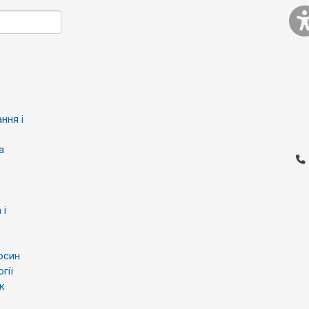
ння і
а
 і
осин
гії
к