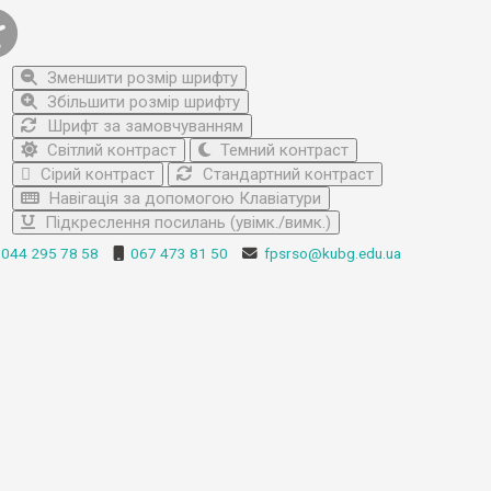
Зменшити розмір шрифту
Збільшити розмір шрифту
Шрифт за замовчуванням
Світлий контраст
Темний контраст
Сірий контраст
Стандартний контраст
Навігація за допомогою Клавіатури
Підкреслення посилань (увімк./вимк.)
044 295 78 58
067 473 81 50
fpsrso@kubg.edu.ua