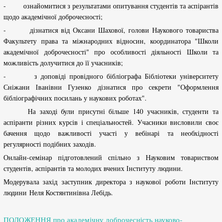
- ознайомитися з результатами опитування студентів та аспірантів
щодо академічної доброчесності;
- дізнатися від Оксани Шахової, голови Наукового товариства
Факультету права та міжнародних відносин, координатора "Школи
академічної доброчесності" про особливості діяльності Школи та
можливість долучитися до її учасників;
- з доповіді провідного бібліографа Бібліотеки університету
Сніжани Іванівни Гузенко дізнатися про секрети "Оформлення
бібліографічних посилань у наукових роботах".
На заході були присутні більше 140 учасників, студенти та
аспіранти різних курсів і спеціальностей. Учасники висловили своє
бачення щодо важливості участі у вебінарі та необхідності
регулярності подібних заходів.
Онлайн-семінар підготовлений спільно з Науковим товариством
студентів, аспірантів та молодих вчених Інституту людини.
Модерувала захід заступник директора з наукової роботи Інституту
людини Неля Костянтинівна Лебідь.
ПОЛОЖЕННЯ про академічну доброчесність науково-